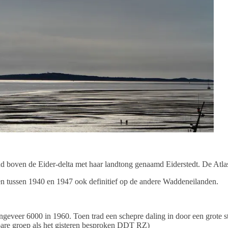
and boven de Eider-delta met haar landtong genaamd Eiderstedt. De Atl
en tussen 1940 en 1947 ook definitief op de andere Waddeneilanden.
ngeveer 6000 in 1960. Toen trad een schepre daling in door een grote st
kbare groep als het gisteren besproken DDT RZ)