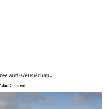
ee anti-wetenschap..
rAdm
2 Comments