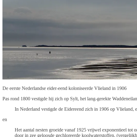
De eerste Nederlandse eider-eend koloniseerde Vlieland in 1906
Pas rond 1800 vestigde hij zich op Sylt, het lang-gerekte Waddeneil
In Nederland vestigde de Eidereend zich in 1906 op Vlieland, 
en
Het aantal nesten groeide vanaf 1925 vrijwel exponentieel tot o
door in zee geloosde gechloreerde koolwaterstoffen. (vergelij