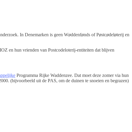
nderzoek. In Denemarken is geen Wøddenfønds of Pøstcødeløterij en
IOZ en hun vrienden van Postcodeloterij-entiteiten dat blijven
appelijke
Programma Rijke Waddenzee. Dat moet deze zomer via hun
000. (bijvoorbeeld uit de PAS, om de duinen te snoeien en begrazen)