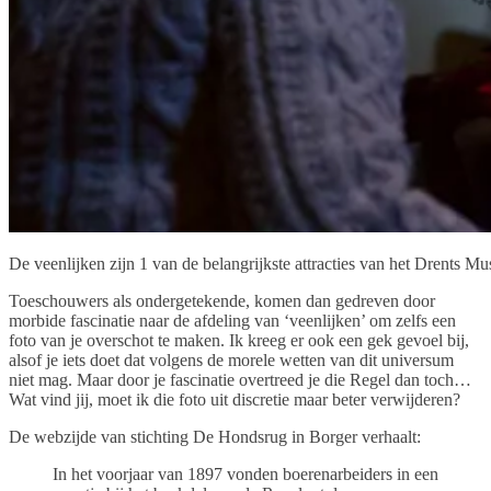
De veenlijken zijn 1 van de belangrijkste attracties van het Drents M
Toeschouwers als ondergetekende, komen dan gedreven door
morbide fascinatie naar de afdeling van ‘veenlijken’ om zelfs een
foto van je overschot te maken. Ik kreeg er ook een gek gevoel bij,
alsof je iets doet dat volgens de morele wetten van dit universum
niet mag. Maar door je fascinatie overtreed je die Regel dan toch…
Wat vind jij, moet ik die foto uit discretie maar beter verwijderen?
De webzijde van stichting De Hondsrug in Borger verhaalt:
In het voorjaar van 1897 vonden boerenarbeiders in een