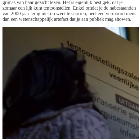
grimas van haar gezicht lezen. Het is eigenlijk best gek, dat je
zomaar een lijk kunt tentoonstellen. Enkel omdat je de nabestaanden
van 2000 jaar terug niet op weet te snorren, heet een vermoord mens
dan een wetenschappelijk artefact dat je aan publiek mag showen.