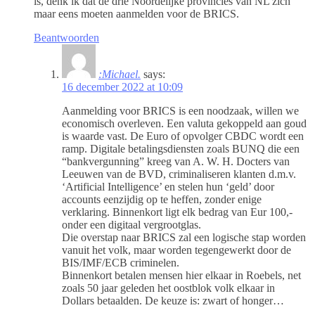
is, denk ik dat de drie Noordelijke provincies van NL zich
maar eens moeten aanmelden voor de BRICS.
Beantwoorden
:Michael.
says:
16 december 2022 at 10:09
Aanmelding voor BRICS is een noodzaak, willen we
economisch overleven. Een valuta gekoppeld aan goud
is waarde vast. De Euro of opvolger CBDC wordt een
ramp. Digitale betalingsdiensten zoals BUNQ die een
“bankvergunning” kreeg van A. W. H. Docters van
Leeuwen van de BVD, criminaliseren klanten d.m.v.
‘Artificial Intelligence’ en stelen hun ‘geld’ door
accounts eenzijdig op te heffen, zonder enige
verklaring. Binnenkort ligt elk bedrag van Eur 100,-
onder een digitaal vergrootglas.
Die overstap naar BRICS zal een logische stap worden
vanuit het volk, maar worden tegengewerkt door de
BIS/IMF/ECB criminelen.
Binnenkort betalen mensen hier elkaar in Roebels, net
zoals 50 jaar geleden het oostblok volk elkaar in
Dollars betaalden. De keuze is: zwart of honger…