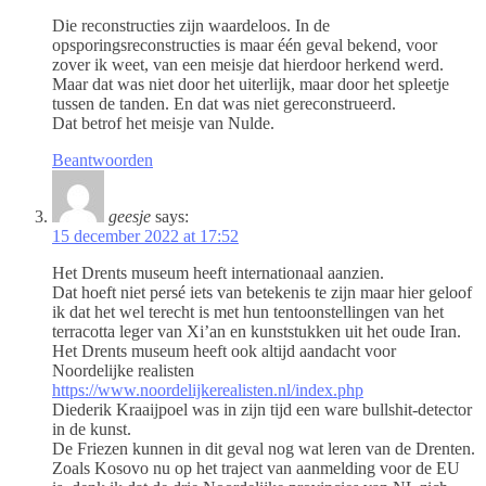
Die reconstructies zijn waardeloos. In de
opsporingsreconstructies is maar één geval bekend, voor
zover ik weet, van een meisje dat hierdoor herkend werd.
Maar dat was niet door het uiterlijk, maar door het spleetje
tussen de tanden. En dat was niet gereconstrueerd.
Dat betrof het meisje van Nulde.
Beantwoorden
geesje
says:
15 december 2022 at 17:52
Het Drents museum heeft internationaal aanzien.
Dat hoeft niet persé iets van betekenis te zijn maar hier geloof
ik dat het wel terecht is met hun tentoonstellingen van het
terracotta leger van Xi’an en kunststukken uit het oude Iran.
Het Drents museum heeft ook altijd aandacht voor
Noordelijke realisten
https://www.noordelijkerealisten.nl/index.php
Diederik Kraaijpoel was in zijn tijd een ware bullshit-detector
in de kunst.
De Friezen kunnen in dit geval nog wat leren van de Drenten.
Zoals Kosovo nu op het traject van aanmelding voor de EU