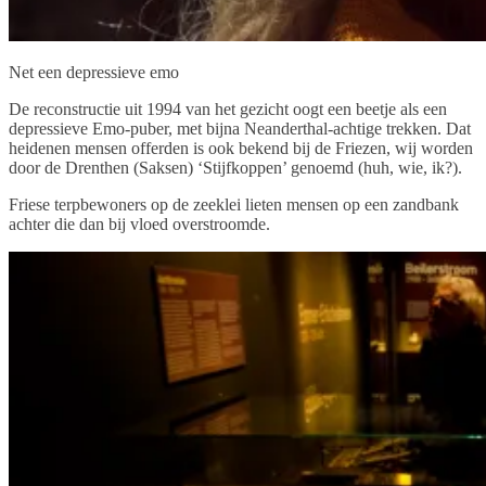
Net een depressieve emo
De reconstructie uit 1994 van het gezicht oogt een beetje als een
depressieve Emo-puber, met bijna Neanderthal-achtige trekken. Dat
heidenen mensen offerden is ook bekend bij de Friezen, wij worden
door de Drenthen (Saksen) ‘Stijfkoppen’ genoemd (huh, wie, ik?).
Friese terpbewoners op de zeeklei lieten mensen op een zandbank
achter die dan bij vloed overstroomde.