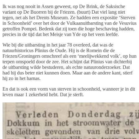
Ik was nog nooit in Assen geweest, op De Brink, de Saksische
variant op De Buorren bij de Friezen. (buurt) Dat viel lang niet
tegen, net als het Drents Museum. Ze hadden een expositie ‘Sterven
in Schoonheid’ over het door de Vulkaanuitbarsting van de Vesuvius
getroffen Pompei. Bedenk dat zij toen die hoge beschaving hadden,
precies in de tijd dat het Meisje van Yde op het veen leefde.
Wie bij die uitbarsting in het jaar 78 overleed, dat was de
natuurhistoricus Plinius de Oude. Hij is de Romein die de
Friezen/Groningers omschreef als een ‘meelijwekkend volk’, op hun
terpen omspoeld door de zee. Het schijnt dat Plinius van dichterbij
de uitbarsting wilde bestuderen, als echte natuuronderzoeker. Dat
had hij dus beter niet kunnen doen. Maar aan de andere kant, stierf
hij zo in het harnas.
En dat is ook een vorm van sterven in schoonheid, wanneer je in dit
leven maar 1 zekerheid hebt. Dat je sterft.