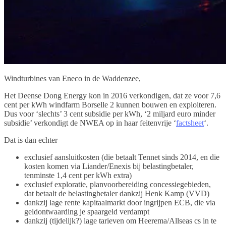
Windturbines van Eneco in de Waddenzee,
Het Deense Dong Energy kon in 2016 verkondigen, dat ze voor 7,6
cent per kWh windfarm Borselle 2 kunnen bouwen en exploiteren.
Dus voor ‘slechts’ 3 cent subsidie per kWh, ‘2 miljard euro minder
subsidie’ verkondigt de NWEA op in haar feitenvrije ‘
factsheet
‘.
Dat is dan echter
exclusief aansluitkosten (die betaalt Tennet sinds 2014, en die
kosten komen via Liander/Enexis bij belastingbetaler,
tenminste 1,4 cent per kWh extra)
exclusief exploratie, planvoorbereiding concessiegebieden,
dat betaalt de belastingbetaler dankzij Henk Kamp (VVD)
dankzij lage rente kapitaalmarkt door ingrijpen ECB, die via
geldontwaarding je spaargeld verdampt
dankzij (tijdelijk?) lage tarieven om Heerema/Allseas cs in te