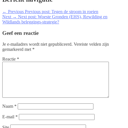
← Previous
Previous post:
Tegen de stroom in roeien
Next →
Next post:
Woeste Gronden (EHS), Rewilding en
Wildlands beleggings-strategie?
Geef een reactie
Je e-mailadres wordt niet gepubliceerd.
Vereiste velden zijn
gemarkeerd met
*
Reactie
*
Naam
*
E-mail
*
Site