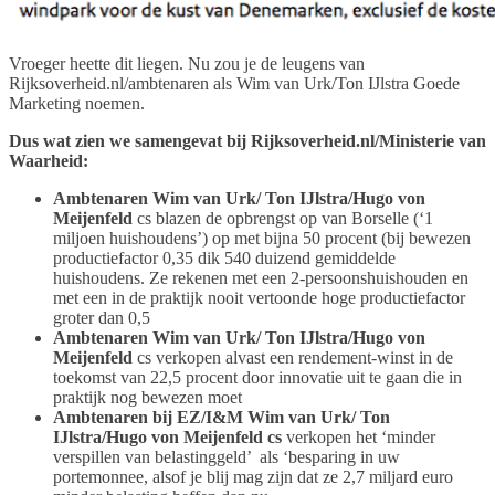
Vroeger heette dit liegen. Nu zou je de leugens van
Rijksoverheid.nl/ambtenaren als Wim van Urk/Ton IJlstra Goede
Marketing noemen.
Dus wat zien we samengevat bij Rijksoverheid.nl/Ministerie van
Waarheid:
Ambtenaren Wim van Urk/ Ton IJlstra/Hugo von
Meijenfeld
cs blazen de opbrengst op van Borselle (‘1
miljoen huishoudens’) op met bijna 50 procent (bij bewezen
productiefactor 0,35 dik 540 duizend gemiddelde
huishoudens. Ze rekenen met een 2-persoonshuishouden en
met een in de praktijk nooit vertoonde hoge productiefactor
groter dan 0,5
Ambtenaren Wim van Urk/ Ton IJlstra/Hugo von
Meijenfeld
cs verkopen alvast een rendement-winst in de
toekomst van 22,5 procent door innovatie uit te gaan die in
praktijk nog bewezen moet
Ambtenaren bij EZ/I&M Wim van Urk/ Ton
IJlstra/Hugo von Meijenfeld cs
verkopen het ‘minder
verspillen van belastinggeld’ als ‘besparing in uw
portemonnee, alsof je blij mag zijn dat ze 2,7 miljard euro