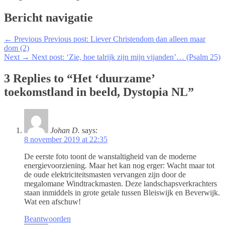
Bericht navigatie
← Previous
Previous post:
Liever Christendom dan alleen maar
dom (2)
Next →
Next post:
‘Zie, hoe talrijk zijn mijn vijanden’… (Psalm 25)
3 Replies to “Het ‘duurzame’
toekomstland in beeld, Dystopia NL”
Johan D.
says:
8 november 2019 at 22:35
De eerste foto toont de wanstaltigheid van de moderne
energievoorziening. Maar het kan nog erger: Wacht maar tot
de oude elektriciteitsmasten vervangen zijn door de
megalomane Windtrackmasten. Deze landschapsverkrachters
staan inmiddels in grote getale tussen Bleiswijk en Beverwijk.
Wat een afschuw!
Beantwoorden