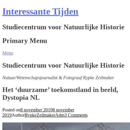
Interessante Tijden
Studiecentrum voor Natuurlijke Historie
Primary Menu
Menu
Studiecentrum voor Natuurlijke Historie
Natuur/Wetenschapsjournalist & Fotograaf Rypke Zeilmaker
Het ‘duurzame’ toekomstland in beeld,
Dystopia NL
Posted on
8 november 2019
8 november
2019
Author
RypkeZeilmakerAdm
3 Comments