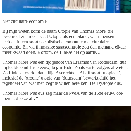
Met circulaire economie
Bij mijn weten komt de naam Utopie van Thomas More, die
beschreef zijn ideaalstaat Utopia als een eiland, waar mensen
leefden in een soort socialistische commune met circulaire
economie. En via fijnmazige staatscontrole zou dan niemand elkaar
meer kwaad doen. Kortom, de Linkse hel op aarde….
Thomas More was een tijdgenoot van Erasmus van Rotterdam, dus
hij leefde eind 15de eeuw, begin 16de. Zoals vaste volgers al weten:
Zo Links al werkt, dan altijd Averechts… Al dit soort ‘utopieën’,
inclusief de ‘groene’ utopie van ‘duurzaam’ bewerkt altijd het
tegendeel van wat men zegt te willen bereiken. De Dystopie dus.
Thomas More was dus zeg maar de PvdA van de 15de eeuw, ook
toen had je ze al 🙂