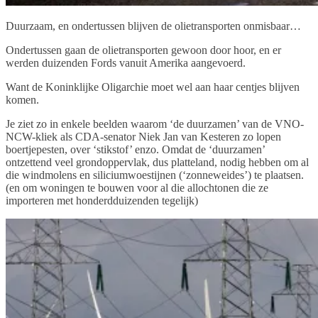
Duurzaam, en ondertussen blijven de olietransporten onmisbaar…
Ondertussen gaan de olietransporten gewoon door hoor, en er
werden duizenden Fords vanuit Amerika aangevoerd.
Want de Koninklijke Oligarchie moet wel aan haar centjes blijven
komen.
Je ziet zo in enkele beelden waarom ‘de duurzamen’ van de VNO-
NCW-kliek als CDA-senator Niek Jan van Kesteren zo lopen
boertjepesten, over ‘stikstof’ enzo. Omdat de ‘duurzamen’
ontzettend veel grondoppervlak, dus platteland, nodig hebben om al
die windmolens en siliciumwoestijnen (‘zonneweides’) te plaatsen.
(en om woningen te bouwen voor al die allochtonen die ze
importeren met honderdduizenden tegelijk)