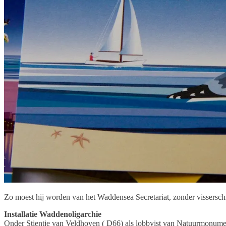
Zo moest hij worden van het Waddensea Secretariat, zonder vissersch
Installatie Waddenoligarchie
Onder Stientje van Veldhoven ( D66) als lobbyist van Natuurmonume