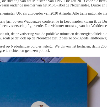
e stichting van het Ministerie van LNV. Die zou 2019 voor die berekeni
r, waarin onder de noemer van het MSC-label de Nederlandse, Duitse en
 Wageningen UR als uitvoerder van 2030 Agenda. Alle trans-nationale in
: Vorig jaar op een Waddenzee-conferentie in Leeuwarden kwam ik de Du
en vissersschip figureerde. Die viskotter moest zij van het Waddensea
 uit, de privatisering van de publieke ruimte en de energiepolitiek di
, zoals je dat ook op de Noordzee ziet. Zoals ze ook goede landbouwg
russel op Nederlandse bordjes gelegd. We blijven het herhalen, dat is
gse te richten en gekozen politici.