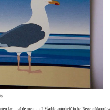
ip
nten kwam al de roep om ‘1 Waddenautoriteit’ in het Regeerakkoord va