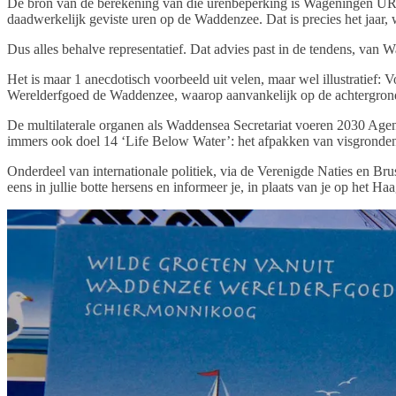
De bron van de berekening van die urenbeperking is Wageningen UR, d
daadwerkelijk geviste uren op de Waddenzee. Dat is precies het jaa
Dus alles behalve representatief. Dat advies past in de tendens, van
Het is maar 1 anecdotisch voorbeeld uit velen, maar wel illustratief
Werelderfgoed de Waddenzee, waarop aanvankelijk op de achtergrond e
De multilaterale organen als Waddensea Secretariat voeren 2030 Agenda
immers ook doel 14 ‘Life Below Water’: het afpakken van visgronden
Onderdeel van internationale politiek, via de Verenigde Naties en B
eens in jullie botte hersens en informeer je, in plaats van je op het Haa