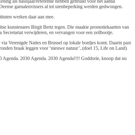
ng als basisjaar/referentie hebben gebruikt voor het aantal
 Deense garnalenvissers al tot urenbeperking werden gedwongen.
stituten werken daar aan mee.
itse kunstenares Birgit Bertz tegen. Die maakte promotiekaarten van
 Secretariat verwijderen, en vervangen voor een zeilbootje.
e via Verenigde Naties en Brussel op lokale bordjes komt. Daarin past
ronden braak leggen voor ‘nieuwe natuur’..(doel 15, Life on Land)
 2030 Agenda. 2030 Agenda. 2030 Agenda!!!! Goddorie, knoop dat nu