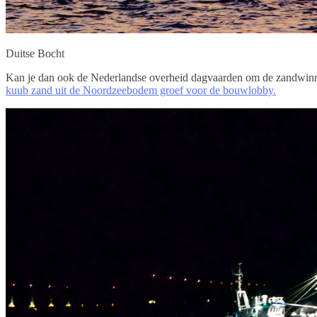
Duitse Bocht
Kan je dan ook de Nederlandse overheid dagvaarden om de zandwinni
kuub zand uit de Noordzeebodem groef voor de bouwlobby.