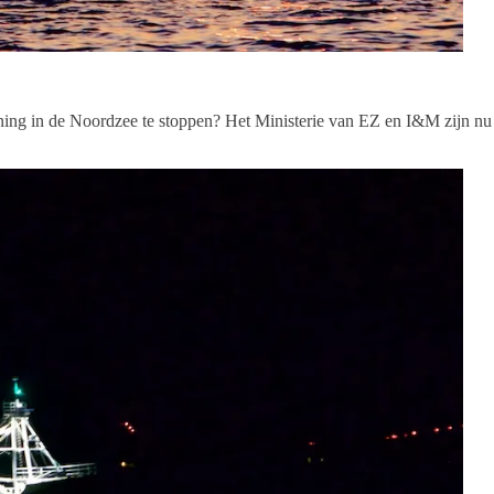
ng in de Noordzee te stoppen? Het Ministerie van EZ en I&M zijn nu